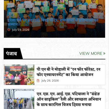
हरेला पर्व पर सरस्वती विद्या मंदिर, ढालवाला में प्रतिभाओं का
सम्मान।
July 19, 2026
पंजाब
VIEW MORE
पी एन बी ने मोहाली में “रन फॉर फॉरेस्ट, रन
फॉर एनवायरनमेंट” का किया आयोजन
July 26, 2026
एन. एस. एन. आई. एस. पटियाला ने “संडेज़
ऑन साइकिल” रैली और स्वच्छता अभियान
के साथ कारगिल विजय दिवस मनाया