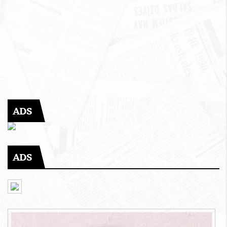
ADS
ADS