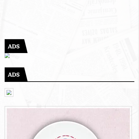
ADS
ADS