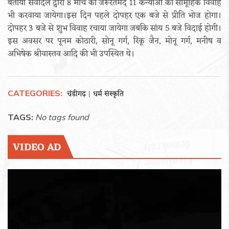
बताया सेवादल द्वारा 8 मार्च को जरूरतमंद 11 कन्याओं का सामूहिक विवाह
भी करवाया जायेगा।इस दिन पहले दोपहर एक बजे से प्रीति भोज होगा।
दोपहर 3 बजे से शुभ विवाह रचाया जायेगा जबकि सांय 5 बजे विदाई होगी।
इस अवसर पर पूनम कोठारी, सोनू गर्ग, रिंकू जैन, मोनू गर्ग, मनीष व
अभिषेक श्रीवास्तव आदि की भी उपस्थित थे।
CATEGORIES:
चंडीगढ़
धर्म संस्कृति
|
TAGS:
No tags found
VIDEO AD