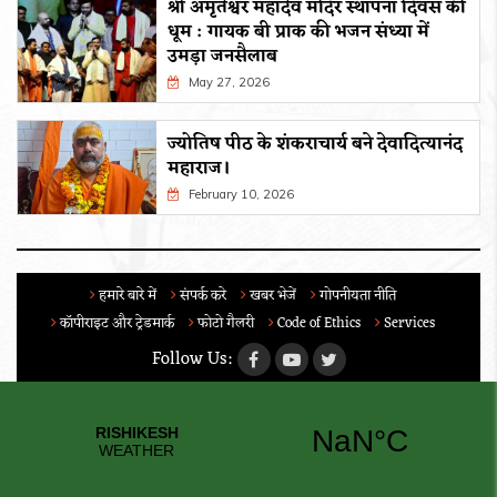
श्री अमृतेश्वर महादेव मंदिर स्थापना दिवस की
धूम : गायक बी प्राक की भजन संध्या में
उमड़ा जनसैलाब
May 27, 2026
ज्योतिष पीठ के शंकराचार्य बने देवादित्यानंद
महाराज।
February 10, 2026
हमारे बारे में
संपर्क करे
खबर भेजें
गोपनीयता नीति
कॉपीराइट और ट्रेडमार्क
फोटो गैलरी
Code of Ethics
Services
Follow Us: