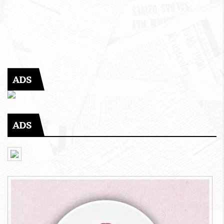
ADS
ADS