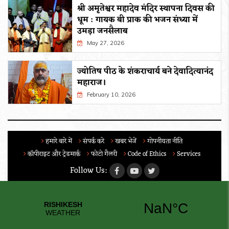
श्री अमृतेश्वर महादेव मंदिर स्थापना दिवस की
धूम : गायक बी प्राक की भजन संध्या में
उमड़ा जनसैलाब
May 27, 2026
ज्योतिष पीठ के शंकराचार्य बने देवादित्यानंद
महाराज।
February 10, 2026
हमारे बारे में
संपर्क करे
खबर भेजें
गोपनीयता नीति
कॉपीराइट और ट्रेडमार्क
फोटो गैलरी
Code of Ethics
Services
Follow Us: