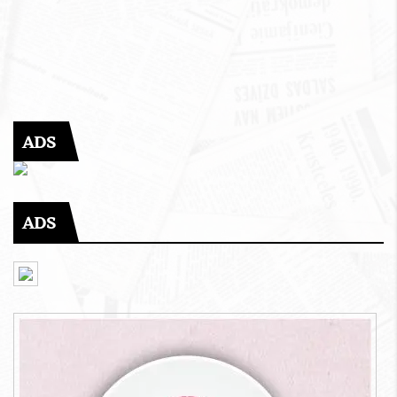
ADS
ADS