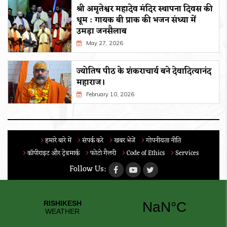
श्री अमृतेश्वर महादेव मंदिर स्थापना दिवस की
धूम : गायक बी प्राक की भजन संध्या में
उमड़ा जनसैलाब
May 27, 2026
ज्योतिष पीठ के शंकराचार्य बने देवादित्यानंद
महाराज।
February 10, 2026
हमारे बारे में
संपर्क करे
खबर भेजें
गोपनीयता नीति
कॉपीराइट और ट्रेडमार्क
फोटो गैलरी
Code of Ethics
Services
Follow Us: