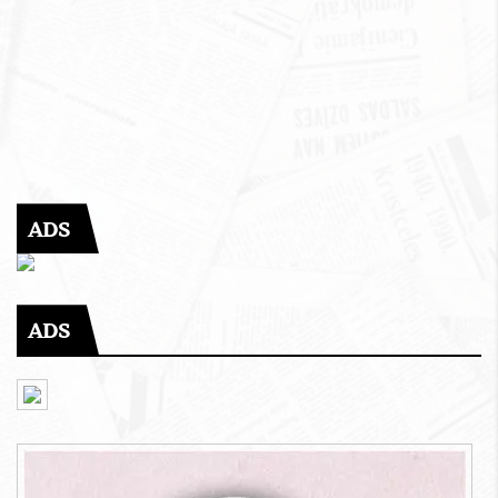
ADS
ADS