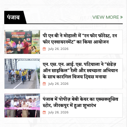
पंजाब
VIEW MORE
पी एन बी ने मोहाली में “रन फॉर फॉरेस्ट, रन
फॉर एनवायरनमेंट” का किया आयोजन
July 26, 2026
एन. एस. एन. आई. एस. पटियाला ने “संडेज़
ऑन साइकिल” रैली और स्वच्छता अभियान
के साथ कारगिल विजय दिवस मनाया
July 26, 2026
पंजाब में पोपीज़ बेबी केयर का एक्सक्लूसिव
स्टोर, जीरकपुर में हुआ शुभारंभ
July 26, 2026