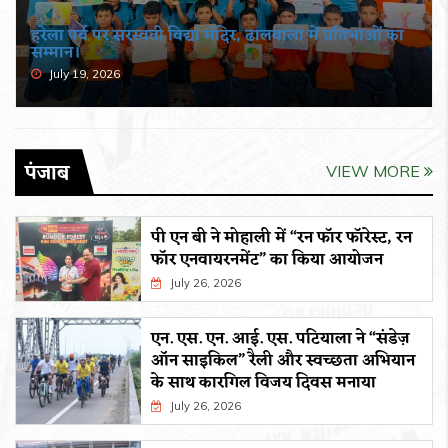
हरेला पर्व पर सरस्वती विद्या मंदिर, ढालवाला में प्रतिभाओं का
सम्मान।
July 19, 2026
पंजाब
VIEW MORE
पी एन बी ने मोहाली में “रन फॉर फॉरेस्ट, रन
फॉर एनवायरनमेंट” का किया आयोजन
July 26, 2026
एन. एस. एन. आई. एस. पटियाला ने “संडेज़
ऑन साइकिल” रैली और स्वच्छता अभियान
के साथ कारगिल विजय दिवस मनाया
July 26, 2026