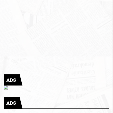
ADS
ADS