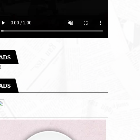
ADS
ADS