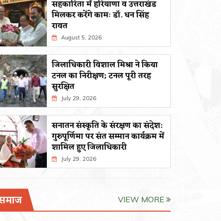
सहकारिता में हरियाणा व उत्तराखंड
मिलकर करेंगे कामः डाॅ. धन सिंह
रावत
August 5, 2026
जिलाधिकारी विशाल मिश्रा ने किया
टनल का निरीक्षण; टनल पूरी तरह
काठगोदाम-दिल्ली के बीच वंदे भारत चलाने की
मांग तेज, सांसद अजय भट्ट ने रेल मंत्री मुलाकात
द्रास में क
सुरक्षित
कर की मांग
ने पाकिस्त
July 29, 2026
July 29, 2026
July 26, 
सनातन संस्कृति के संरक्षण का संदेश:
गुरुपूर्णिमा पर संत सम्मान कार्यक्रम में
शामिल हुए जिलाधिकारी
July 29, 2026
समाज
VIEW MORE