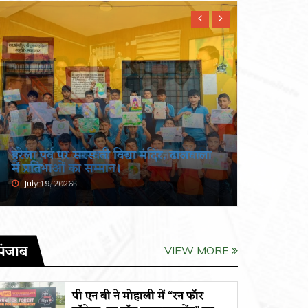
हरेला पर्व पर सरस्वती विद्या मंदिर, ढालवाला
खंडूड़ी औ
में प्रतिभाओं का सम्मान।
श्रद्धांजलि
July 19, 2026
June 19, 
पंजाब
VIEW MORE
पी एन बी ने मोहाली में “रन फॉर