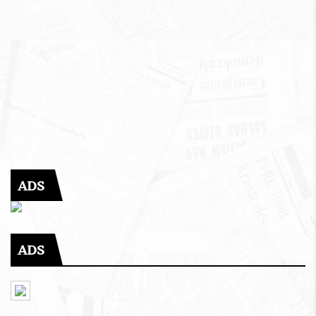
ADS
ADS