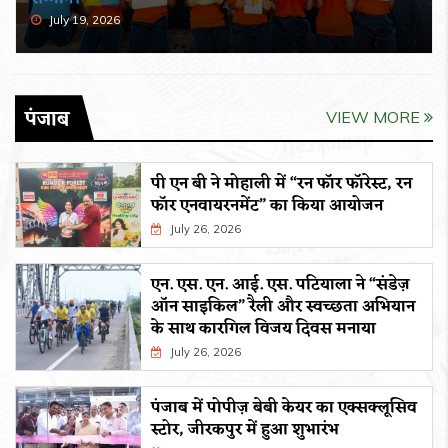
July 19, 2026
पंजाब
VIEW MORE
पी एन बी ने मोहाली में “रन फॉर फॉरेस्ट, रन
फॉर एनवायरनमेंट” का किया आयोजन
July 26, 2026
एन. एस. एन. आई. एस. पटियाला ने “संडेज़
ऑन साइकिल” रैली और स्वच्छता अभियान
के साथ कारगिल विजय दिवस मनाया
July 26, 2026
पंजाब में पोपीज़ बेबी केयर का एक्सक्लूसिव
स्टोर, जीरकपुर में हुआ शुभारंभ