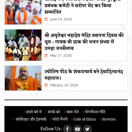
प्रबंधक कमेटी ने सरोपा भेंट कर किया
सम्मानित
June 14, 2026
श्री अमृतेश्वर महादेव मंदिर स्थापना दिवस की
धूम : गायक बी प्राक की भजन संध्या में
उमड़ा जनसैलाब
May 27, 2026
ज्योतिष पीठ के शंकराचार्य बने देवादित्यानंद
महाराज।
February 10, 2026
हमारे बारे में
संपर्क करे
खबर भेजें
गोपनीयता नीति
कॉपीराइट और ट्रेडमार्क
फोटो गैलरी
Code of Ethics
Services
Follow Us: