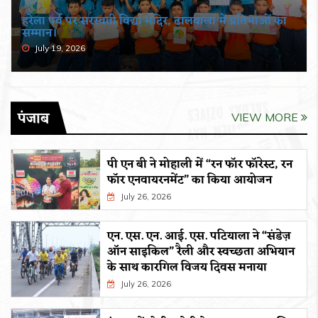
हरेला पर्व पर सरस्वती विद्या मंदिर, ढालवाला में प्रतिभाओं का
सम्मान।
July 19, 2026
पंजाब
VIEW MORE
पी एन बी ने मोहाली में “रन फॉर फॉरेस्ट, रन
फॉर एनवायरनमेंट” का किया आयोजन
July 26, 2026
एन. एस. एन. आई. एस. पटियाला ने “संडेज़
ऑन साइकिल” रैली और स्वच्छता अभियान
के साथ कारगिल विजय दिवस मनाया
July 26, 2026