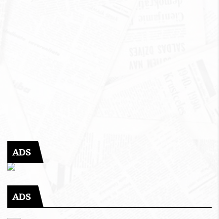
ADS
ADS