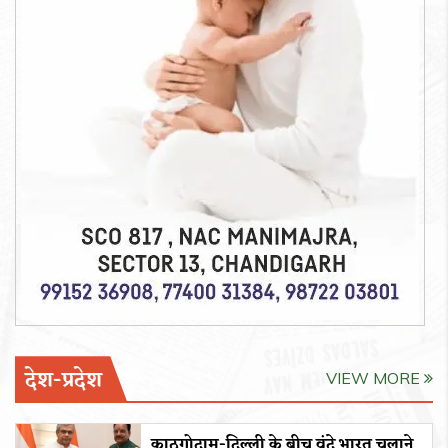
देश-प्रदेश
VIEW MORE
काठगोदाम-दिल्ली के बीच वंदे भारत चलाने